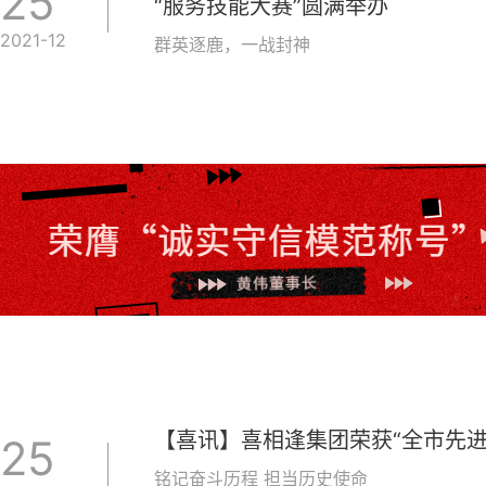
25
“服务技能大赛”圆满举办
2021-12
群英逐鹿，一战封神
【喜讯】喜相逢集团荣获“全市先进
25
铭记奋斗历程 担当历史使命