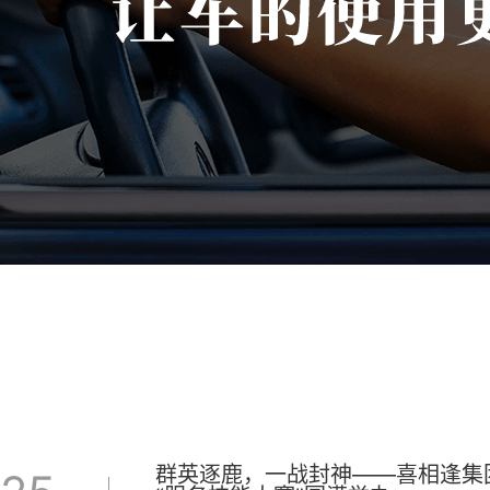
群英逐鹿，一战封神——喜相逢集